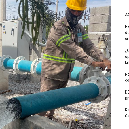
A
Re
de
cr
¿C
op
ki
Po
co
DE
pr
R
G