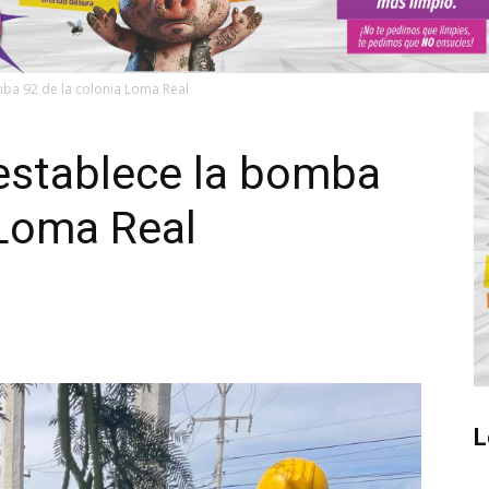
ba 92 de la colonia Loma Real
establece la bomba
 Loma Real
L