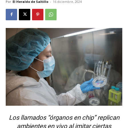
Por
El Heraldo de Saltillo
-
16 diciembre, 2024
Los llamados “órganos en chip” replican
ambientes en vivo al imitar ciertas