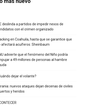
o más nuevo
E deslinda a partidos de impedir nexos de
ndidatos con el crimen organizado
acking en Coahuila, hasta que se garantice que
 afectará acuíferos: Sheinbaum
U advierte que el fenómeno del Niño podría
pujar a 49 millones de personas al hambre
guda
uándo dejar el volante?
rania: nuevos ataques dejan decenas de civiles
ertos y heridos
CONTECER