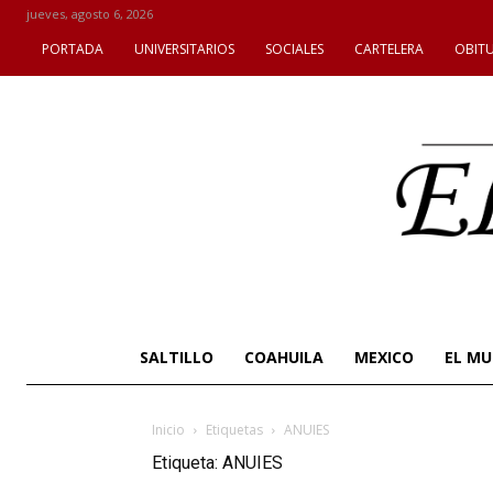
jueves, agosto 6, 2026
PORTADA
UNIVERSITARIOS
SOCIALES
CARTELERA
OBIT
SALTILLO
COAHUILA
MEXICO
EL M
Inicio
Etiquetas
ANUIES
Etiqueta: ANUIES