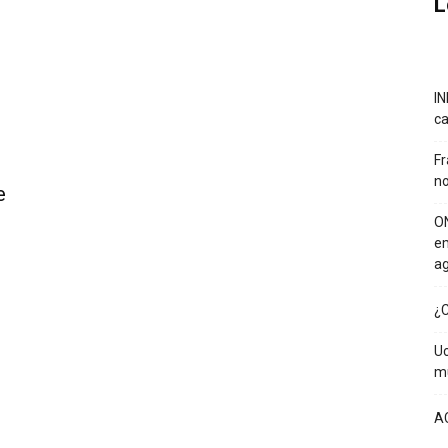
L
IN
ca
Fr
no
e
ON
em
a
¿C
Uc
mu
A