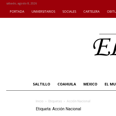
sábado, agosto 8, 2026
PORTADA
UNIVERSITARIOS
SOCIALES
CARTELERA
OBIT
SALTILLO
COAHUILA
MEXICO
EL M
Inicio
Etiquetas
Acción Nacional
Etiqueta: Acción Nacional