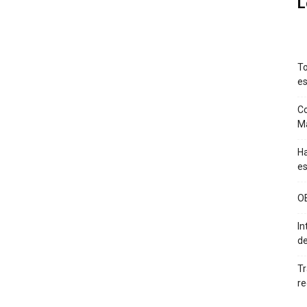
L
To
es
Co
M
Ha
es
O
In
de
Tr
re