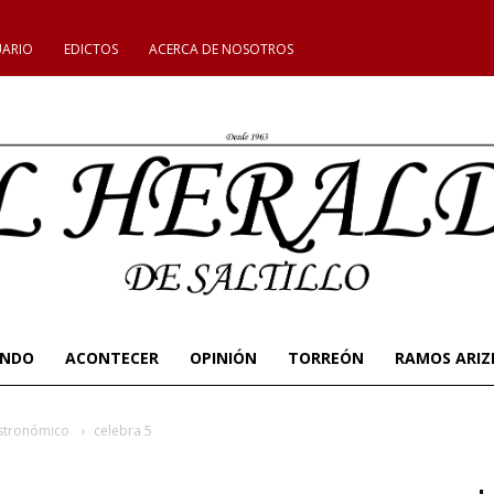
UARIO
EDICTOS
ACERCA DE NOSOTROS
UNDO
ACONTECER
OPINIÓN
TORREÓN
RAMOS ARIZ
astronómico
celebra 5