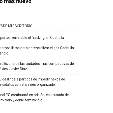
o más nuevo
ESDE MI ESCRITORIO
pertos ven viable el fracking en Coahuila
tamos listos para potencializar el gas Coahuila:
anolo
ltillo, una de las ciudades más competitivas de
xico: Javier Díaz
E deslinda a partidos de impedir nexos de
ndidatos con el crimen organizado
ad “N” continuará en prisión; es acusado de
micidio y doble feminicidio