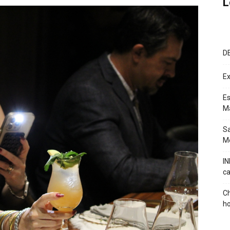
L
D
Ex
Es
M
Sa
Mé
IN
ca
Ch
ho