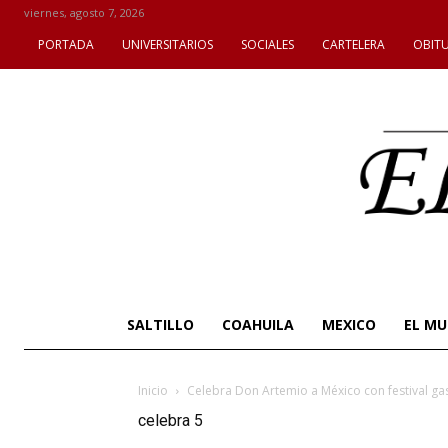
viernes, agosto 7, 2026
PORTADA
UNIVERSITARIOS
SOCIALES
CARTELERA
OBIT
SALTILLO
COAHUILA
MEXICO
EL M
Inicio
Celebra Don Artemio a México con festival g
celebra 5