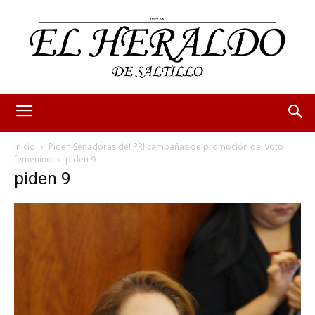
Inicio
Piden Senadoras del PRI campañas de promoción del voto
femenino
piden 9
piden 9