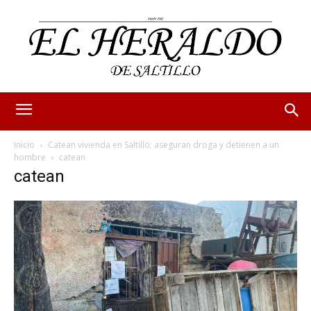
Inicio
Catean vivienda en Saltillo; aseguran droga y detienen a un
hombre
catean
catean