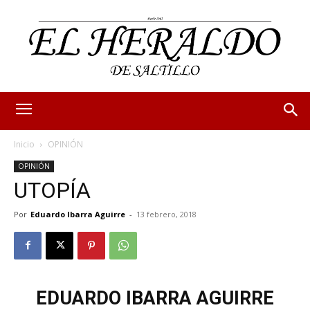
Inicio
OPINIÓN
OPINIÓN
UTOPÍA
Por
Eduardo Ibarra Aguirre
-
13 febrero, 2018
EDUARDO IBARRA AGUIRRE