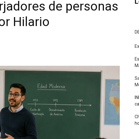
L
rjadores de personas
r Hilario
D
Ex
Es
M
Sa
Mé
IN
ca
Ch
ho