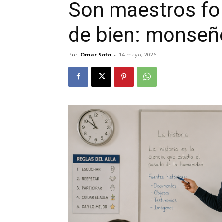
Son maestros fo
de bien: monseño
Por
Omar Soto
-
14 mayo, 2026