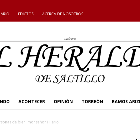
UARIO
EDICTOS
ACERCA DE NOSOTROS
UNDO
ACONTECER
OPINIÓN
TORREÓN
RAMOS ARIZ
rsonas de bien: monseñor Hilario