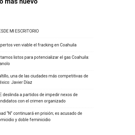
o más nuevo
ESDE MI ESCRITORIO
pertos ven viable el fracking en Coahuila
tamos listos para potencializar el gas Coahuila:
anolo
ltillo, una de las ciudades más competitivas de
xico: Javier Díaz
E deslinda a partidos de impedir nexos de
ndidatos con el crimen organizado
ad “N” continuará en prisión; es acusado de
micidio y doble feminicidio