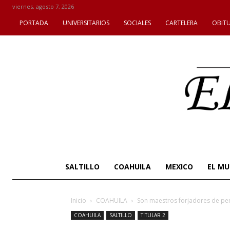
viernes, agosto 7, 2026
PORTADA
UNIVERSITARIOS
SOCIALES
CARTELERA
OBIT
SALTILLO
COAHUILA
MEXICO
EL M
Inicio
COAHUILA
Son maestros forjadores de pe
COAHUILA
SALTILLO
TITULAR 2