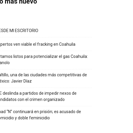
o más nuevo
ESDE MI ESCRITORIO
pertos ven viable el fracking en Coahuila
tamos listos para potencializar el gas Coahuila:
anolo
ltillo, una de las ciudades más competitivas de
xico: Javier Díaz
E deslinda a partidos de impedir nexos de
ndidatos con el crimen organizado
ad “N” continuará en prisión; es acusado de
micidio y doble feminicidio