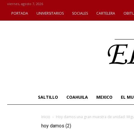
viernes, agosto 7, 2026
PORTADA
UNIVERSITARIOS
SOCIALES
CARTELERA
OBIT
SALTILLO
COAHUILA
MEXICO
EL M
Inicio
Hoy damos una gran muestra de unidad: Migu
hoy damos (2)