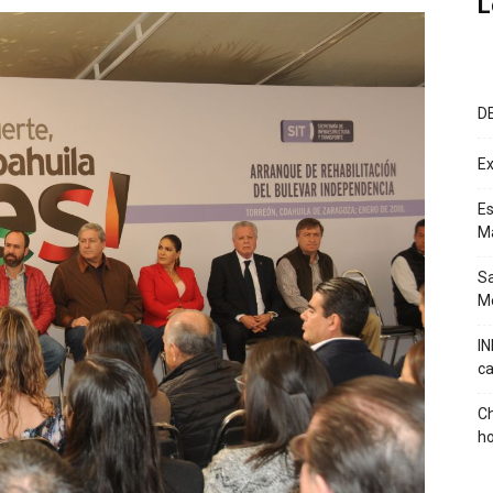
L
D
Ex
Es
M
Sa
Mé
IN
ca
Ch
ho