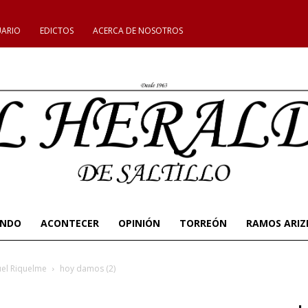
UARIO
EDICTOS
ACERCA DE NOSOTROS
UNDO
ACONTECER
OPINIÓN
TORREÓN
RAMOS ARIZ
el Riquelme
hoy damos (2)