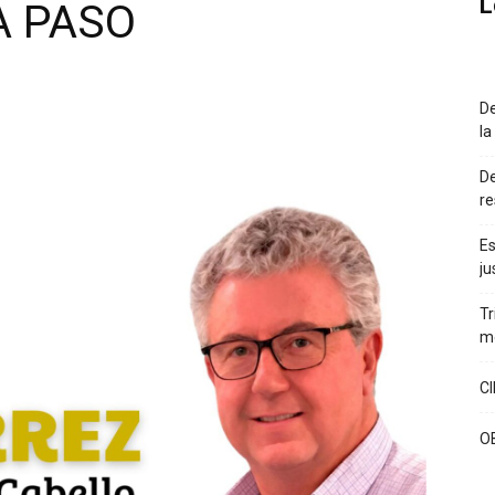
L
A PASO
De
la
De
re
Es
ju
Tr
m
C
O