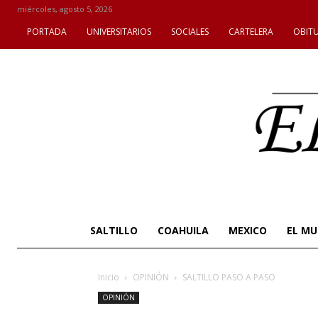
miércoles, agosto 5, 2026
PORTADA
UNIVERSITARIOS
SOCIALES
CARTELERA
OBIT
SALTILLO
COAHUILA
MEXICO
EL M
Inicio
OPINIÓN
SALTILLO PASO A PASO
OPINIÓN