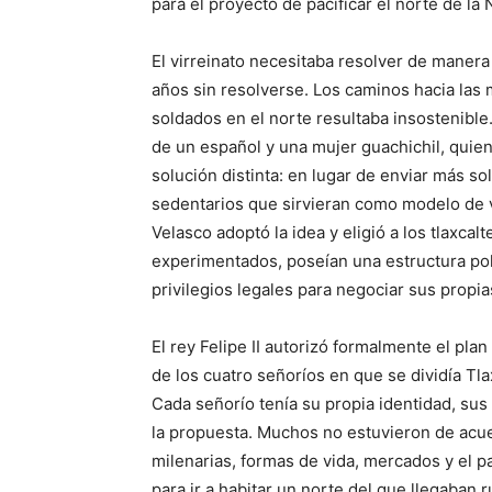
para el proyecto de pacificar el norte de la
El virreinato necesitaba resolver de manera
años sin resolverse. Los caminos hacia las 
soldados en el norte resultaba insostenible.
de un español y una mujer guachichil, quie
solución distinta: en lugar de enviar más s
sedentarios que sirvieran como modelo de v
Velasco adoptó la idea y eligió a los tlaxcal
experimentados, poseían una estructura polí
privilegios legales para negociar sus propi
El rey Felipe II autorizó formalmente el pla
de los cuatro señoríos en que se dividía Tla
Cada señorío tenía su propia identidad, sus
la propuesta. Muchos no estuvieron de acuer
milenarias, formas de vida, mercados y el pai
para ir a habitar un norte del que llegaban