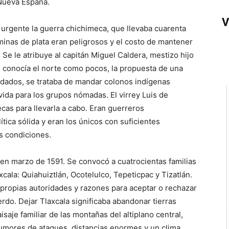
 Nueva España.
V
 urgente la guerra chichimeca, que llevaba cuarenta
minas de plata eran peligrosos y el costo de mantener
 Se le atribuye al capitán Miguel Caldera, mestizo hijo
n conocía el norte como pocos, la propuesta de una
oldados, se trataba de mandar colonos indígenas
ida para los grupos nómadas. El virrey Luis de
tecas para llevarla a cabo. Eran guerreros
tica sólida y eran los únicos con suficientes
as condiciones.
n en marzo de 1591. Se convocó a cuatrocientas familias
xcala: Quiahuiztlán, Ocotelulco, Tepeticpac y Tizatlán.
 propias autoridades y razones para aceptar o rechazar
do. Dejar Tlaxcala significaba abandonar tierras
saje familiar de las montañas del altiplano central,
 rumores de ataques, distancias enormes y un clima