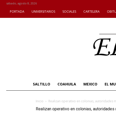
sábado, agosto 8, 2026
PORTADA
UNIVERSITARIOS
SOCIALES
CARTELERA
OBIT
SALTILLO
COAHUILA
MEXICO
EL M
Inicio
Realizan operativo en colonias, autoridades m
Realizan operativo en colonias, autoridades