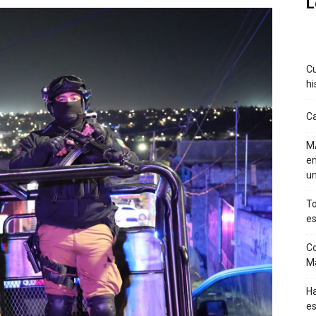
L
Cu
hi
Ca
MA
en
un
To
es
Co
M
Ha
es