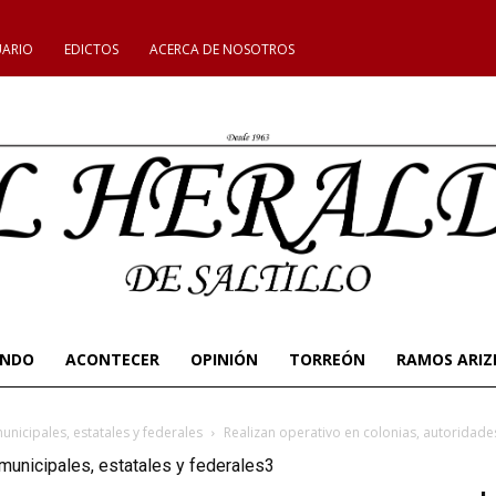
UARIO
EDICTOS
ACERCA DE NOSOTROS
UNDO
ACONTECER
OPINIÓN
TORREÓN
RAMOS ARIZ
unicipales, estatales y federales
Realizan operativo en colonias, autoridades
 municipales, estatales y federales3