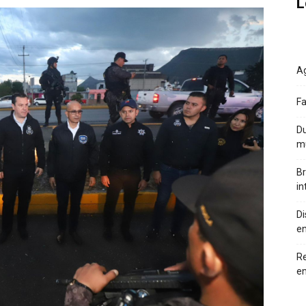
L
Ag
Fa
Du
m
Br
in
Di
en
Re
en