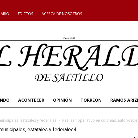
UARIO
EDICTOS
ACERCA DE NOSOTROS
UNDO
ACONTECER
OPINIÓN
TORREÓN
RAMOS ARIZ
unicipales, estatales y federales
Realizan operativo en colonias, autoridades
 municipales, estatales y federales4