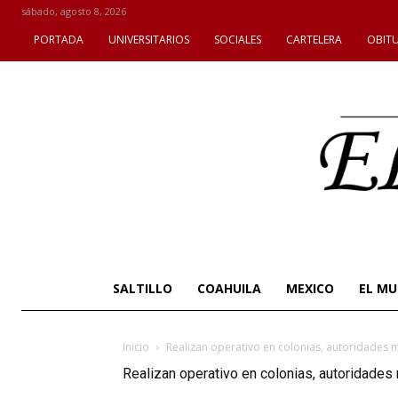
sábado, agosto 8, 2026
PORTADA
UNIVERSITARIOS
SOCIALES
CARTELERA
OBIT
SALTILLO
COAHUILA
MEXICO
EL M
Inicio
Realizan operativo en colonias, autoridades m
Realizan operativo en colonias, autoridades