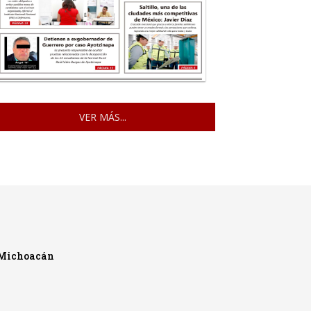
VER MÁS...
 Michoacán