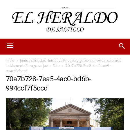
Inicio
Juntos sociedad, Iniciativa Privada y gobierno revitalizaremos
la Alameda Zaragoza: Javier Díaz
70a7b728-7ea5-4ac0-bd6b-
994ccf7f5ccd
70a7b728-7ea5-4ac0-bd6b-
994ccf7f5ccd