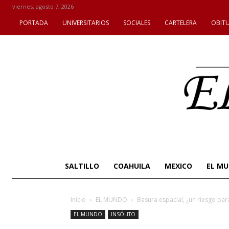
viernes, agosto 7, 2026
PORTADA
UNIVERSITARIOS
SOCIALES
CARTELERA
OBIT
SALTILLO
COAHUILA
MEXICO
EL M
Inicio
EL MUNDO
Basura espacial, ¿un riesgo par
EL MUNDO
INSÓLITO