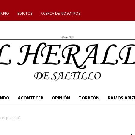
UARIO
EDICTOS
ACERCA DE NOSOTROS
UNDO
ACONTECER
OPINIÓN
TORREÓN
RAMOS ARIZ
a el planeta?