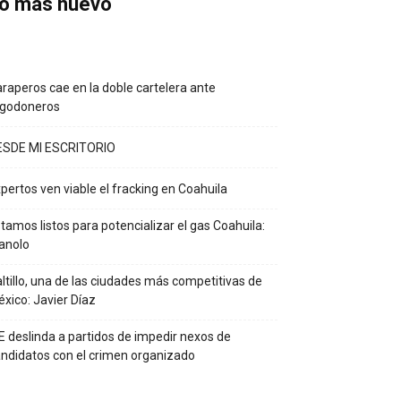
o más nuevo
raperos cae en la doble cartelera ante
lgodoneros
ESDE MI ESCRITORIO
pertos ven viable el fracking en Coahuila
tamos listos para potencializar el gas Coahuila:
anolo
ltillo, una de las ciudades más competitivas de
xico: Javier Díaz
E deslinda a partidos de impedir nexos de
ndidatos con el crimen organizado