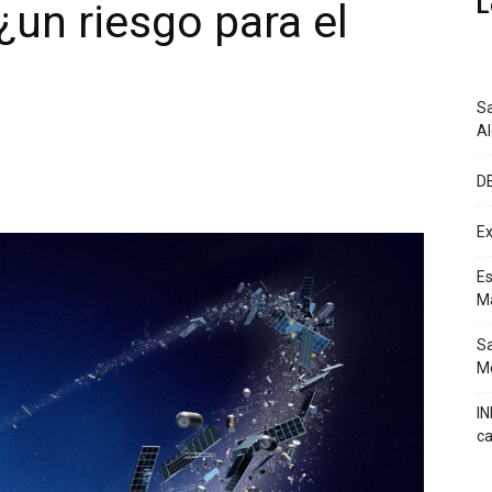
L
¿un riesgo para el
Sa
A
D
Ex
Es
M
Sa
Mé
IN
ca