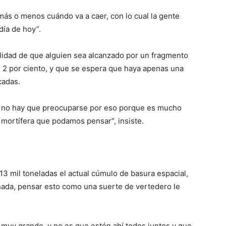
ás o menos cuándo va a caer, con lo cual la gente
día de hoy”.
lidad de que alguien sea alcanzado por un fragmento
l 2 por ciento, y que se espera que haya apenas una
cadas.
 no hay que preocuparse por eso porque es mucho
ortífera que podamos pensar”, insiste.
 13 mil toneladas el actual cúmulo de basura espacial,
onada, pensar esto como una suerte de vertedero le
 muy grande, y no es que estén ahí todos juntos y que