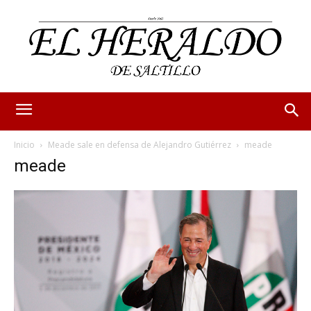
Inicio
Meade sale en defensa de Alejandro Gutiérrez
meade
meade