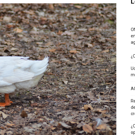
L
ON
em
a
¿C
Uc
mu
A
Re
de
cr
¿C
op