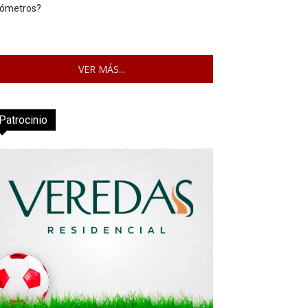
lómetros?
VER MÁS...
Patrocinio