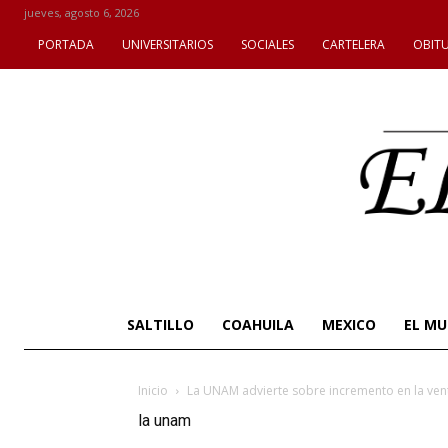
jueves, agosto 6, 2026
PORTADA
UNIVERSITARIOS
SOCIALES
CARTELERA
OBIT
SALTILLO
COAHUILA
MEXICO
EL M
Inicio
La UNAM advierte sobre incremento en la ven
la unam