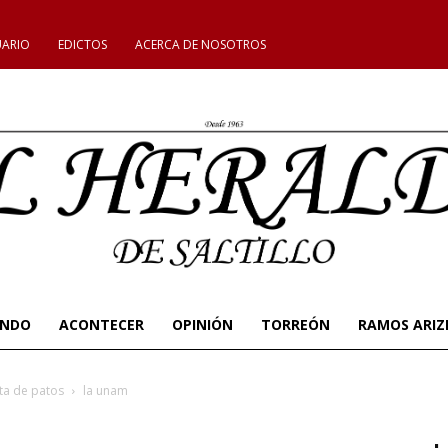
UARIO
EDICTOS
ACERCA DE NOSOTROS
UNDO
ACONTECER
OPINIÓN
TORREÓN
RAMOS ARIZ
ta de patos
la unam