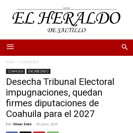
Inicio
COAHUILA
COAHUILA
ENCABEZADO
Desecha Tribunal Electoral
impugnaciones, quedan
firmes diputaciones de
Coahuila para el 2027
Por
Omar Soto
-
29 junio, 2026