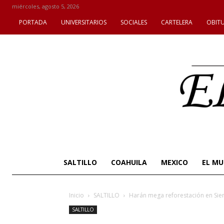
miércoles, agosto 5, 2026
PORTADA
UNIVERSITARIOS
SOCIALES
CARTELERA
OBIT
SALTILLO
COAHUILA
MEXICO
EL M
Inicio
SALTILLO
Harán mega reforestación en Sie
SALTILLO