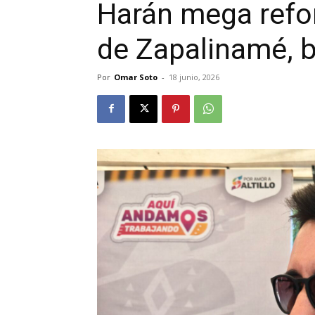
Harán mega refor
de Zapalinamé, b
Por
Omar Soto
-
18 junio, 2026