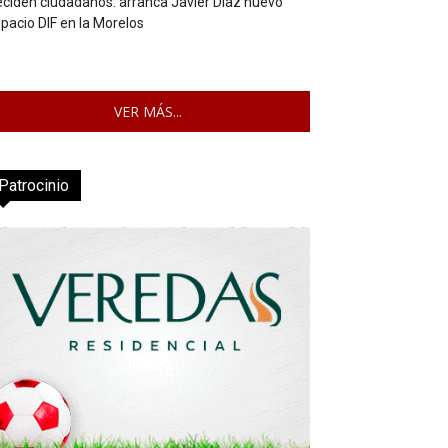
ciden ciudadanos: arranca Javier Díaz nuevo
pacio DIF en la Morelos
VER MÁS...
Patrocinio