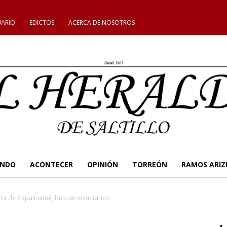
UARIO
EDICTOS
ACERCA DE NOSOTROS
UNDO
ACONTECER
OPINIÓN
TORREÓN
RAMOS ARIZ
rra de Zapalinamé, buscan voluntarios