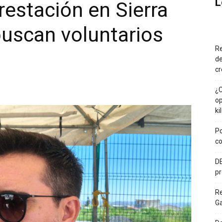
L
estación en Sierra
uscan voluntarios
Re
de
cr
¿C
op
ki
Po
co
DE
pr
R
G