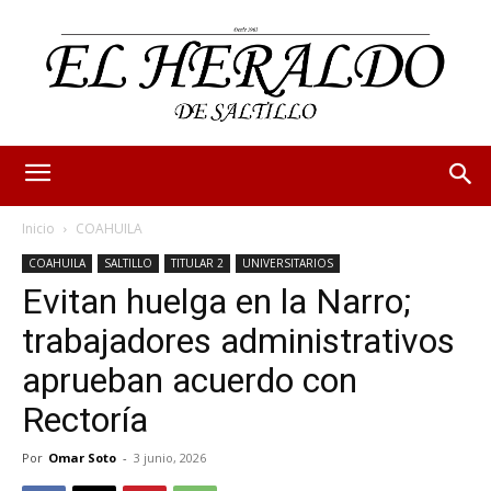
Inicio
COAHUILA
COAHUILA
SALTILLO
TITULAR 2
UNIVERSITARIOS
Evitan huelga en la Narro;
trabajadores administrativos
aprueban acuerdo con
Rectoría
Por
Omar Soto
-
3 junio, 2026