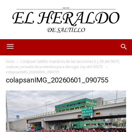
Inicio
Colapsan Saltillo maestros de las secciones 5 y 38 del SNTE,
realizan jornada de protestas para derogar Ley del ISSSTE
colapsanIMG_20260601_090755
colapsanIMG_20260601_090755