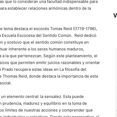
as que lo consideran una facultad indispensable para
para establecer relaciones armónicas dentro de la
V
ste tema destaca el escocés Tomas Reid ((1719-1796),
la Escuela Escocesa del Sentido Común. Reid dedicó
ión y sostuvo que el sentido común constituye en
actuar inherente a los seres humanos maduros,
a a la que pertenezcan. Según este planteamiento, el
icos que permiten emitir juicios razonables y orientar
rado recupera estas ideas en La filosofía del
e Thomas Reid, donde destaca la importancia de esta
social.
e un elemento central: la sensatez. Esta puede
 prudencia, madurez y equilibrio en la toma de
los límites de nuestras acciones y comprender que
ndividuales y colectivas. Desde esta perspectiva, el