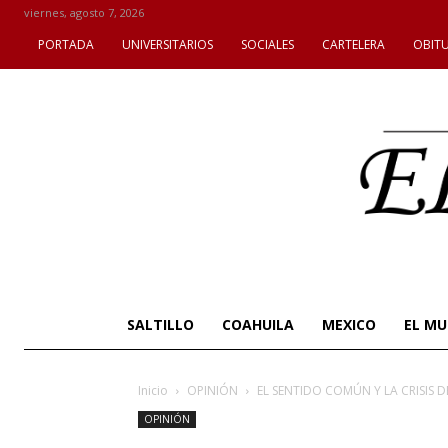
viernes, agosto 7, 2026
PORTADA
UNIVERSITARIOS
SOCIALES
CARTELERA
OBIT
SALTILLO
COAHUILA
MEXICO
EL M
Inicio
OPINIÓN
EL SENTIDO COMÚN Y LA CRISIS D
OPINIÓN