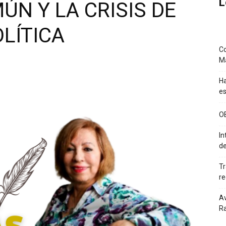
L
ÚN Y LA CRISIS DE
LÍTICA
Co
M
Ha
es
O
In
de
Tr
re
Av
Ra