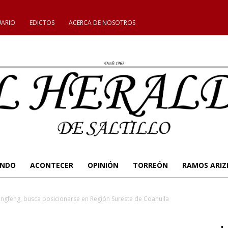
UARIO
EDICTOS
ACERCA DE NOSOTROS
UNDO
ACONTECER
OPINIÓN
TORREÓN
RAMOS ARIZ
ngfeng, busca posicionarse en Región Sureste de Coahuila