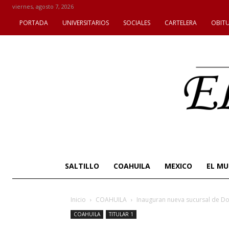
viernes, agosto 7, 2026
PORTADA
UNIVERSITARIOS
SOCIALES
CARTELERA
OBIT
SALTILLO
COAHUILA
MEXICO
EL M
Inicio
COAHUILA
Inauguran nueva sucursal de Do
COAHUILA
TITULAR 1