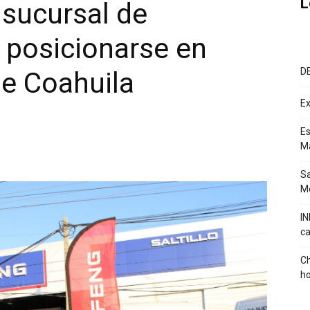
L
sucursal de
 posicionarse en
D
de Coahuila
Ex
Es
M
Sa
Mé
IN
ca
Ch
ho