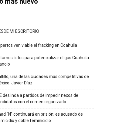
o más nuevo
ESDE MI ESCRITORIO
pertos ven viable el fracking en Coahuila
tamos listos para potencializar el gas Coahuila:
anolo
ltillo, una de las ciudades más competitivas de
xico: Javier Díaz
E deslinda a partidos de impedir nexos de
ndidatos con el crimen organizado
ad “N” continuará en prisión; es acusado de
micidio y doble feminicidio