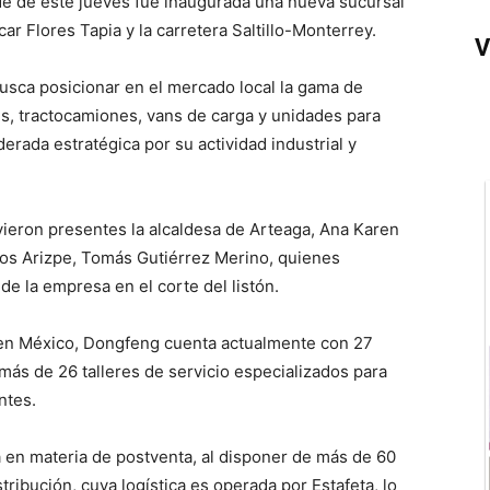
rde de este jueves fue inaugurada una nueva sucursal
r Flores Tapia y la carretera Saltillo-Monterrey.
V
usca posicionar en el mercado local la gama de
s, tractocamiones, vans de carga y unidades para
erada estratégica por su actividad industrial y
ieron presentes la alcaldesa de Arteaga, Ana Karen
mos Arizpe, Tomás Gutiérrez Merino, quienes
e la empresa en el corte del listón.
 en México, Dongfeng cuenta actualmente con 27
emás de 26 talleres de servicio especializados para
ntes.
 en materia de postventa, al disponer de más de 60
tribución, cuya logística es operada por Estafeta, lo