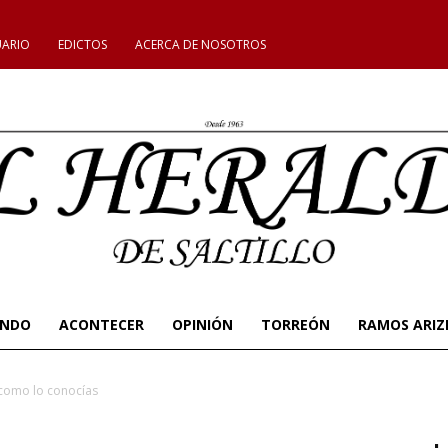
UARIO
EDICTOS
ACERCA DE NOSOTROS
UNDO
ACONTECER
OPINIÓN
TORREÓN
RAMOS ARIZ
 como lo conocías