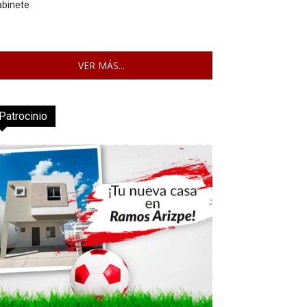
abinete
VER MÁS...
Patrocinio