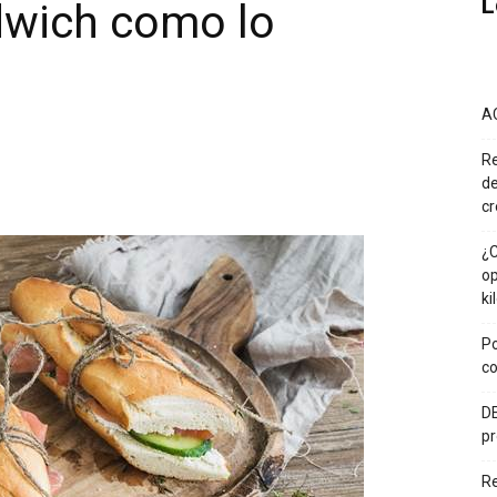
L
dwich como lo
A
Re
de
cr
¿C
op
ki
Po
co
DE
pr
R