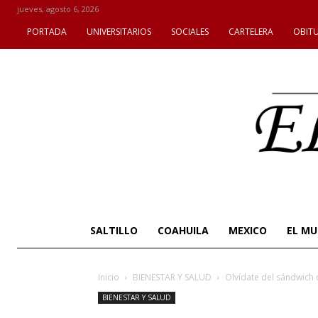
jueves, agosto 6, 2026
PORTADA
UNIVERSITARIOS
SOCIALES
CARTELERA
OBIT
SALTILLO
COAHUILA
MEXICO
EL M
Inicio
BIENESTAR Y SALUD
Olvídate del sándwich
BIENESTAR Y SALUD