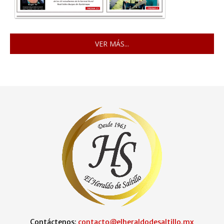
VER MÁS...
Contáctenos:
contacto@elheraldodesaltillo.mx