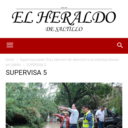
Inicio
Supervisa Javier Díaz labores de atención tras intensas lluvias
en Saltillo
SUPERVISA 5
SUPERVISA 5