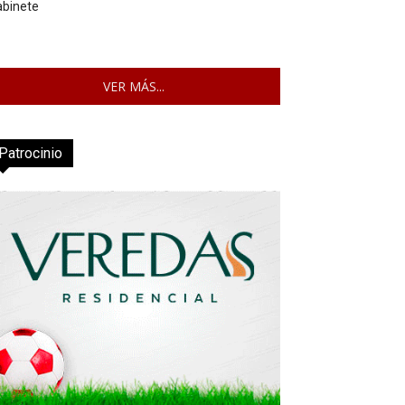
abinete
VER MÁS...
Patrocinio