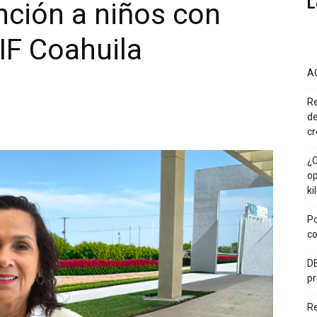
L
nción a niños con
IF Coahuila
A
Re
de
cr
¿C
op
ki
Po
co
DE
pr
R