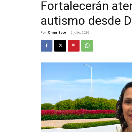
Fortalecerán ate
autismo desde D
Por
Omar Soto
-
3 julio, 2026