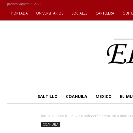
jueves, agosto 6, 2026
PORTADA
UNIVERSITARIOS
SOCIALES
CARTELERA
OBIT
SALTILLO
COAHUILA
MEXICO
EL M
Inicio
COAHUILA
Fortalecerán atención a niños 
COAHUILA