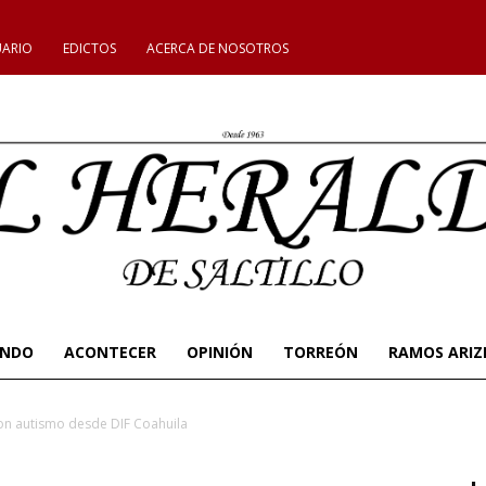
UARIO
EDICTOS
ACERCA DE NOSOTROS
UNDO
ACONTECER
OPINIÓN
TORREÓN
RAMOS ARIZ
con autismo desde DIF Coahuila