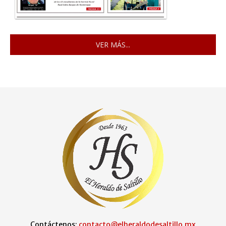
VER MÁS...
Contáctenos:
contacto@elheraldodesaltillo.mx