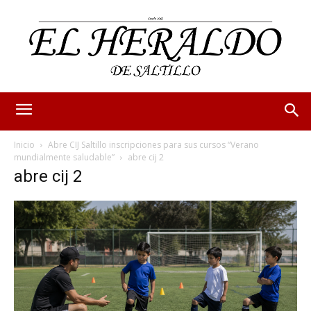
Inicio
Abre CIJ Saltillo inscripciones para sus cursos “Verano
mundialmente saludable”
abre cij 2
abre cij 2