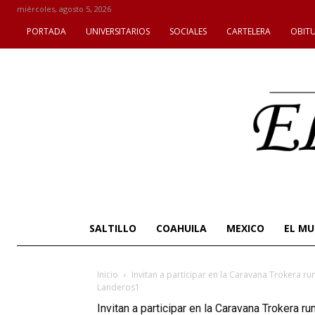
miércoles, agosto 5, 2026
PORTADA
UNIVERSITARIOS
SOCIALES
CARTELERA
OBIT
SALTILLO
COAHUILA
MEXICO
EL M
Inicio
Invitan a participar en la Caravana Trokera ru
Landeros1
Invitan a participar en la Caravana Trokera r