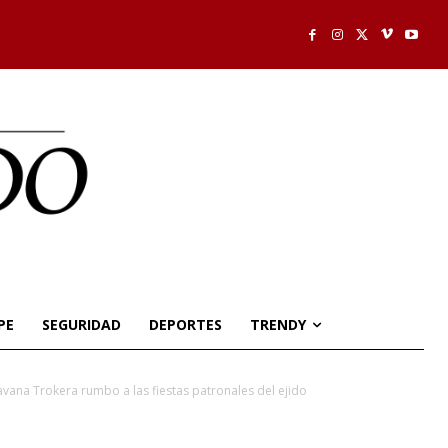
PE
SEGURIDAD
DEPORTES
TRENDY
ravana Trokera rumbo a las fiestas patronales del ejido