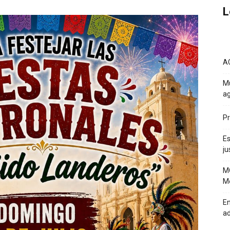
L
A
Mu
ag
Pr
Es
ju
MO
Mé
En
a