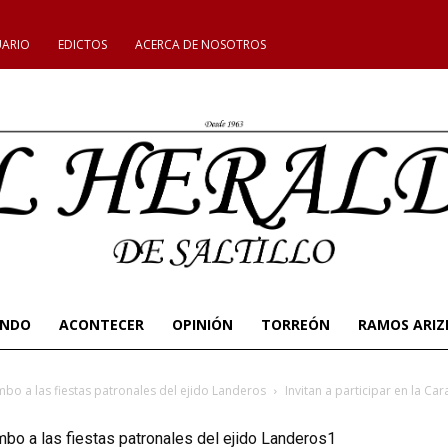
UARIO
EDICTOS
ACERCA DE NOSOTROS
UNDO
ACONTECER
OPINIÓN
TORREÓN
RAMOS ARIZ
mbo a las fiestas patronales del ejido Landeros
Invitan a participar en la Ca
umbo a las fiestas patronales del ejido Landeros1