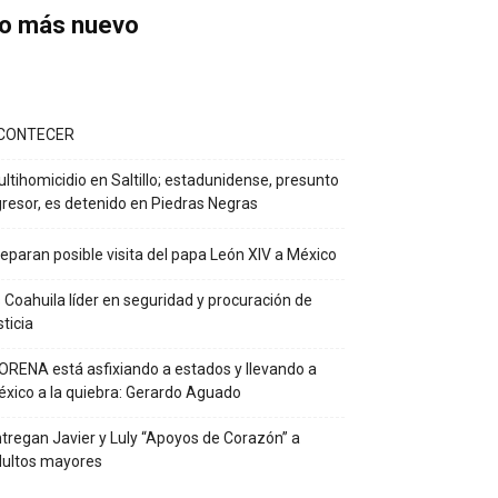
o más nuevo
CONTECER
ltihomicidio en Saltillo; estadunidense, presunto
resor, es detenido en Piedras Negras
eparan posible visita del papa León XIV a México
 Coahuila líder en seguridad y procuración de
sticia
RENA está asfixiando a estados y llevando a
xico a la quiebra: Gerardo Aguado
tregan Javier y Luly “Apoyos de Corazón” a
dultos mayores