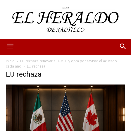
Inicio
EU rechaza renovar el T-MEC y opta por revisar el acuerdo
cada año
EU rechaza
EU rechaza