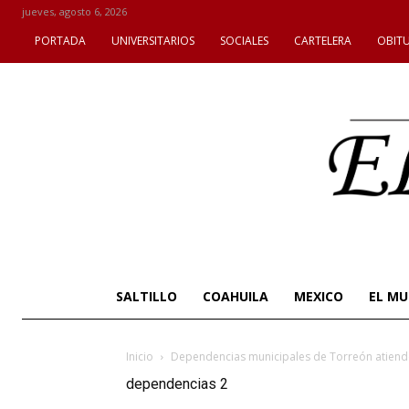
jueves, agosto 6, 2026
PORTADA
UNIVERSITARIOS
SOCIALES
CARTELERA
OBIT
SALTILLO
COAHUILA
MEXICO
EL M
Inicio
Dependencias municipales de Torreón atiende
dependencias 2