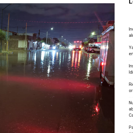
L
In
al
Ya
en
In
Id
Ri
or
Nu
ab
C
Pa