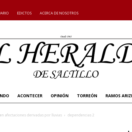
UARIO
EDICTOS
ACERCA DE NOSOTROS
UNDO
ACONTECER
OPINIÓN
TORREÓN
RAMOS ARIZ
n afectaciones derivadas por lluvias
dependencias 2