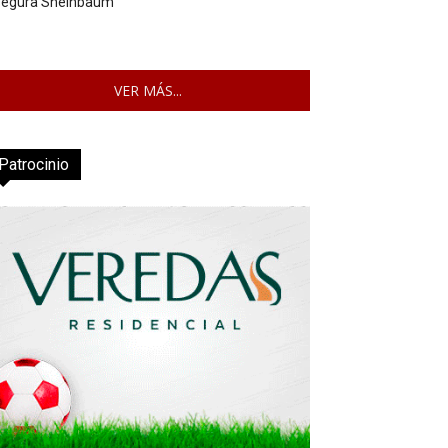
segura Sheinbaum
VER MÁS...
Patrocinio