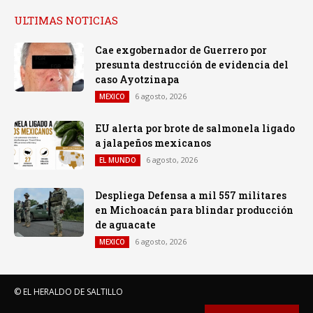
ULTIMAS NOTICIAS
Cae exgobernador de Guerrero por
presunta destrucción de evidencia del
caso Ayotzinapa
6 agosto, 2026
MEXICO
EU alerta por brote de salmonela ligado
a jalapeños mexicanos
6 agosto, 2026
EL MUNDO
Despliega Defensa a mil 557 militares
en Michoacán para blindar producción
de aguacate
6 agosto, 2026
MEXICO
© EL HERALDO DE SALTILLO