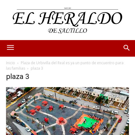
Inicio
Plaza de Urbivilla del Real es ya un punto de encuentro para
las familias
plaza 3
plaza 3