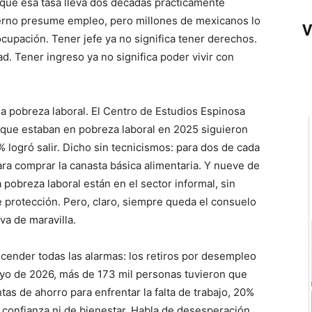
 que esa tasa lleva dos décadas prácticamente
ierno presume empleo, pero millones de mexicanos lo
V
cupación. Tener jefe ya no significa tener derechos.
ad. Tener ingreso ya no significa poder vivir con
 la pobreza laboral. El Centro de Estudios Espinosa
 que estaban en pobreza laboral en 2025 siguieron
logró salir. Dicho sin tecnicismos: para dos de cada
ara comprar la canasta básica alimentaria. Y nueve de
obreza laboral están en el sector informal, sin
de protección. Pero, claro, siempre queda el consuelo
va de maravilla.
cender todas las alarmas: los retiros por desempleo
ayo de 2026, más de 173 mil personas tuvieron que
as de ahorro para enfrentar la falta de trabajo, 20%
 confianza ni de bienestar. Habla de desesperación.