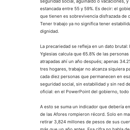
seguridad social, aguinaldo o vacaciones, y
estancada entre 55 y 59%. Es decir: el gob
que tienen es sobrevivencia disfrazada de o
Tener trabajo ya no significa tener estabilid
dignidad.
La precariedad se refleja en un dato brutal:
Yglesias calcula que 65.8% de las personas
atrapadas ahí un año después; apenas 34.2% 
tres hogares, trabajar no alcanza siquiera p
cada diez personas que permanecen en esa p
seguridad social, sin estabilidad y sin red 
oficial: en el PowerPoint del gobierno, todo 
A esto se suma un indicador que debería en
de las Afores rompieron récord. Solo en m
retirar 3,824 millones de pesos de sus cuent
más que un año antes. Esa cifra no habla de