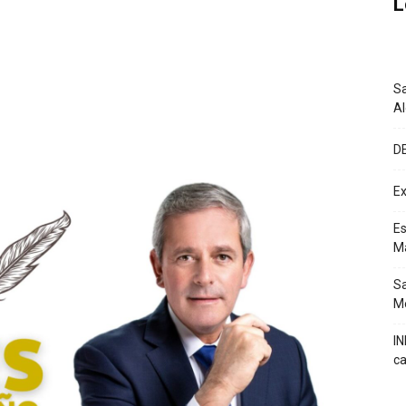
L
Sa
A
D
Ex
Es
M
Sa
Mé
IN
ca