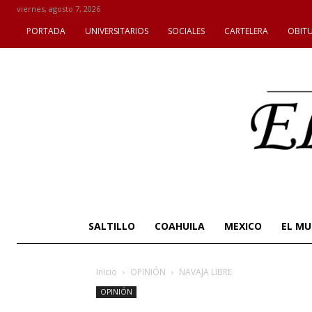
viernes, agosto 7, 2026
PORTADA
UNIVERSITARIOS
SOCIALES
CARTELERA
OBIT
SALTILLO
COAHUILA
MEXICO
EL M
Inicio
OPINIÓN
NAVAJA LIBRE
OPINIÓN