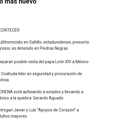
o más nuevo
CONTECER
ltihomicidio en Saltillo; estadunidense, presunto
resor, es detenido en Piedras Negras
eparan posible visita del papa León XIV a México
 Coahuila líder en seguridad y procuración de
sticia
RENA está asfixiando a estados y llevando a
xico a la quiebra: Gerardo Aguado
tregan Javier y Luly “Apoyos de Corazón” a
dultos mayores