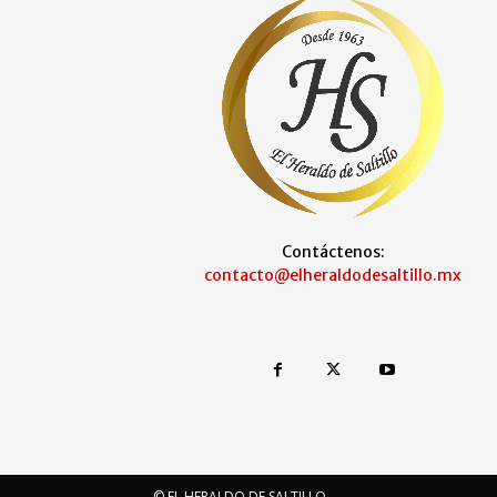
Contáctenos:
contacto@elheraldodesaltillo.mx
© EL HERALDO DE SALTILLO