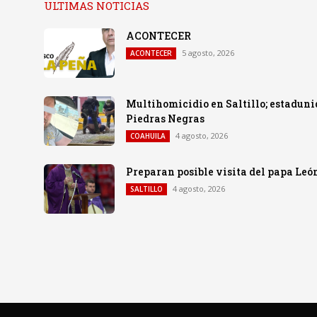
ULTIMAS NOTICIAS
ACONTECER
5 agosto, 2026
ACONTECER
Multihomicidio en Saltillo; estadunid
Piedras Negras
4 agosto, 2026
COAHUILA
Preparan posible visita del papa Le
4 agosto, 2026
SALTILLO