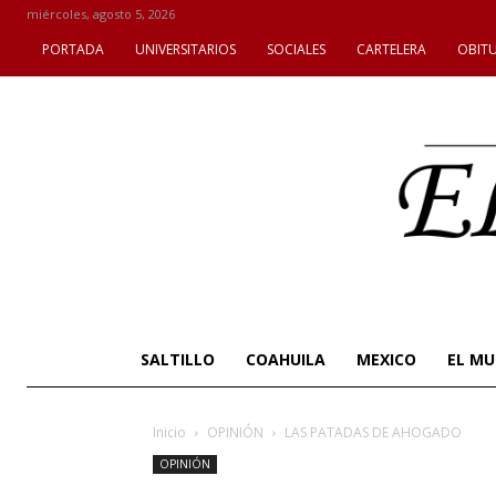
miércoles, agosto 5, 2026
PORTADA
UNIVERSITARIOS
SOCIALES
CARTELERA
OBIT
SALTILLO
COAHUILA
MEXICO
EL M
Inicio
OPINIÓN
LAS PATADAS DE AHOGADO
OPINIÓN