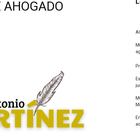
L
DE AHOGADO
A
Mu
ag
Pr
Es
ju
MO
Mé
En
a