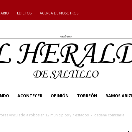
UARIO
EDICTOS
ACERCA DE NOSOTROS
UNDO
ACONTECER
OPINIÓN
TORREÓN
RAMOS ARIZ
yores vinculado a robos en 12 municipios y 7 estados
detiene comisaria