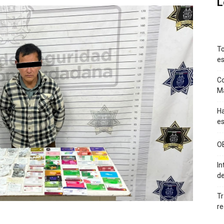
L
To
es
Co
M
Ha
es
O
In
de
Tr
re