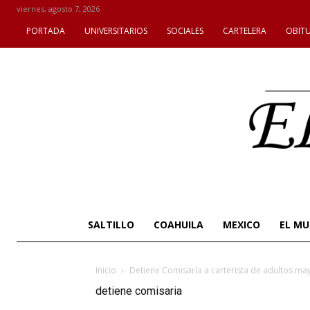
viernes, agosto 7, 2026
PORTADA
UNIVERSITARIOS
SOCIALES
CARTELERA
OBIT
SALTILLO
COAHUILA
MEXICO
EL M
Inicio
Detiene Comisaría a carterista de adultos ma
detiene comisaria