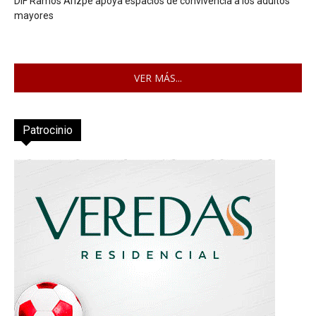
DIF Ramos Arizpe apoya espacios de convivencia a los adultos
mayores
VER MÁS...
Patrocinio