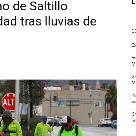
L
o de Saltillo
dad tras lluvias de
D
Ex
Es
M
Sa
Mé
IN
ca
Ch
ho