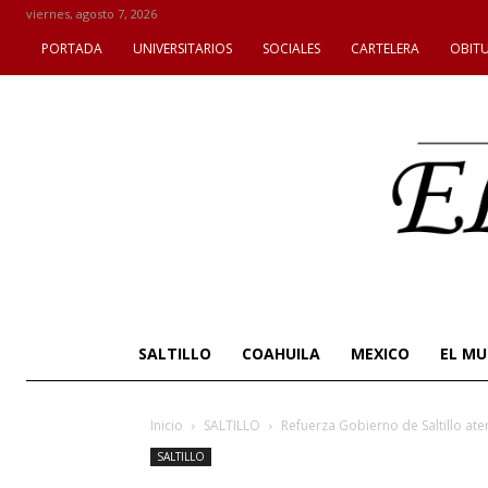
viernes, agosto 7, 2026
PORTADA
UNIVERSITARIOS
SOCIALES
CARTELERA
OBIT
SALTILLO
COAHUILA
MEXICO
EL M
Inicio
SALTILLO
Refuerza Gobierno de Saltillo atenc
SALTILLO