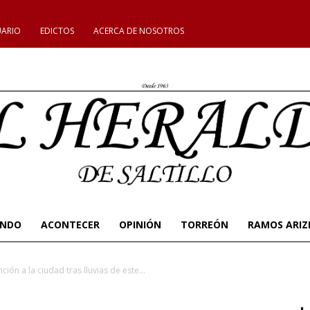
UARIO
EDICTOS
ACERCA DE NOSOTROS
UNDO
ACONTECER
OPINIÓN
TORREÓN
RAMOS ARIZ
ión a la ciudad tras lluvias de este...