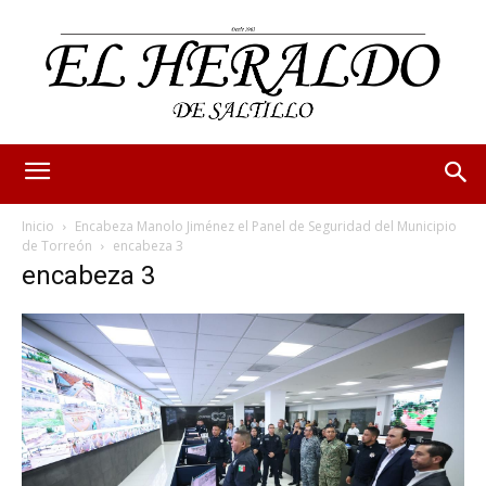
Inicio
Encabeza Manolo Jiménez el Panel de Seguridad del Municipio
de Torreón
encabeza 3
encabeza 3