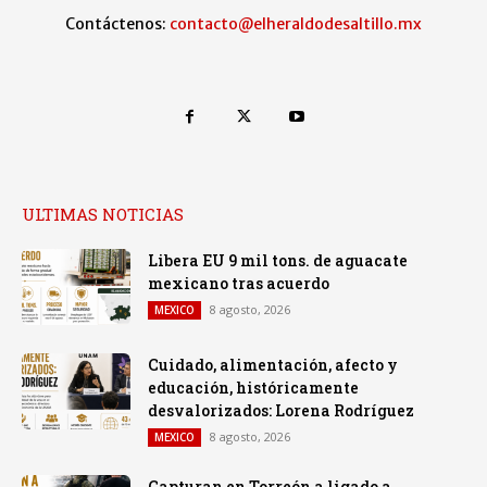
Contáctenos:
contacto@elheraldodesaltillo.mx
ULTIMAS NOTICIAS
Libera EU 9 mil tons. de aguacate
mexicano tras acuerdo
8 agosto, 2026
MEXICO
Cuidado, alimentación, afecto y
educación, históricamente
desvalorizados: Lorena Rodríguez
8 agosto, 2026
MEXICO
Capturan en Torreón a ligado a