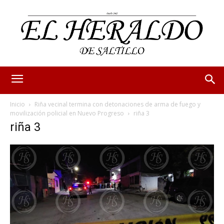
Inicio
Riña vecinal termina con detonaciones de arma de fuego y
movilización policial en Nuevo Progreso
riña 3
riña 3