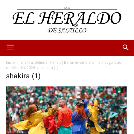
Inicio
Shakira, Belinda, Maná y J Balvin encendieron la inauguración
del Mundial 2026
shakira (1)
shakira (1)