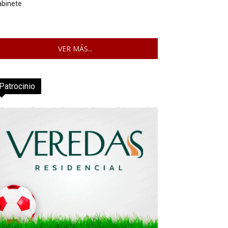
abinete
VER MÁS...
Patrocinio