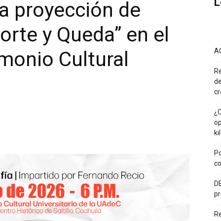
L
la proyección de
orte y Queda” en el
A
imonio Cultural
Re
de
cr
¿C
op
ki
Po
co
DE
pr
R