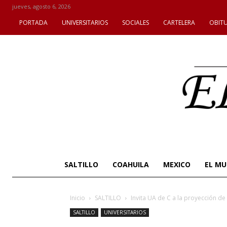
jueves, agosto 6, 2026
PORTADA
UNIVERSITARIOS
SOCIALES
CARTELERA
OBIT
SALTILLO
COAHUILA
MEXICO
EL M
Inicio
SALTILLO
Invita UA de C a la proyección de
SALTILLO
UNIVERSITARIOS