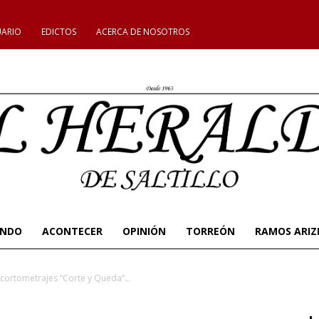
UARIO
EDICTOS
ACERCA DE NOSOTROS
UNDO
ACONTECER
OPINIÓN
TORREÓN
RAMOS ARIZ
 cortometrajes “Corte y Queda”...