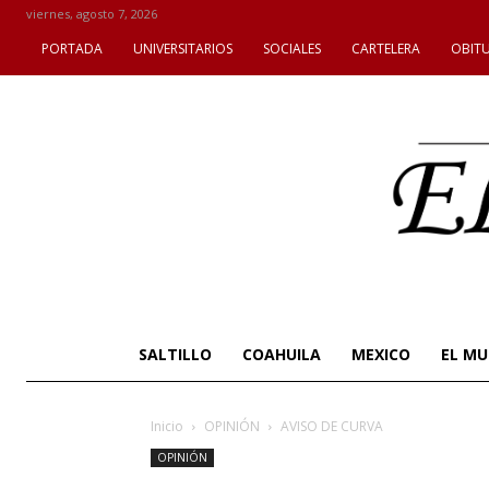
viernes, agosto 7, 2026
PORTADA
UNIVERSITARIOS
SOCIALES
CARTELERA
OBIT
SALTILLO
COAHUILA
MEXICO
EL M
Inicio
OPINIÓN
AVISO DE CURVA
OPINIÓN