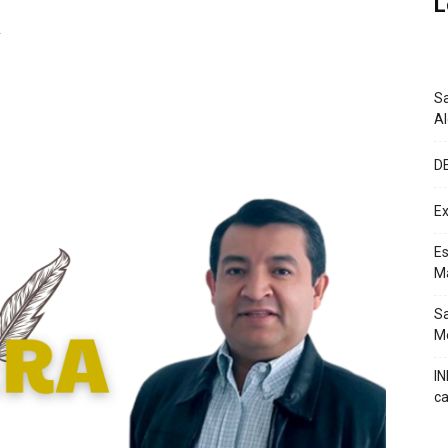
L
A
Sa
A
D
Ex
Es
M
Sa
Mé
IN
ca