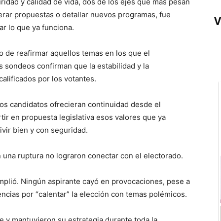
idad y calidad de vida, dos de los ejes que más pesan
rar propuestas o detallar nuevos programas, fue
V
r lo que ya funciona.
o de reafirmar aquellos temas en los que el
 sondeos confirman que la estabilidad y la
calificados por los votantes.
 los candidatos ofrecieran continuidad desde el
tir en propuesta legislativa esos valores que ya
ivir bien y con seguridad.
n una ruptura no lograron conectar con el electorado.
mplió. Ningún aspirante cayó en provocaciones, pese a
encias por “calentar” la elección con temas polémicos.
e y mantuvieron su estrategia durante toda la