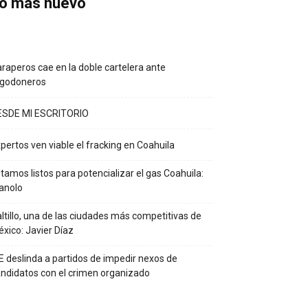
o más nuevo
raperos cae en la doble cartelera ante
lgodoneros
ESDE MI ESCRITORIO
pertos ven viable el fracking en Coahuila
tamos listos para potencializar el gas Coahuila:
anolo
ltillo, una de las ciudades más competitivas de
xico: Javier Díaz
E deslinda a partidos de impedir nexos de
ndidatos con el crimen organizado