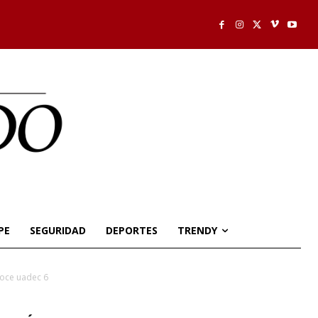
PE
SEGURIDAD
DEPORTES
TRENDY
oce uadec 6