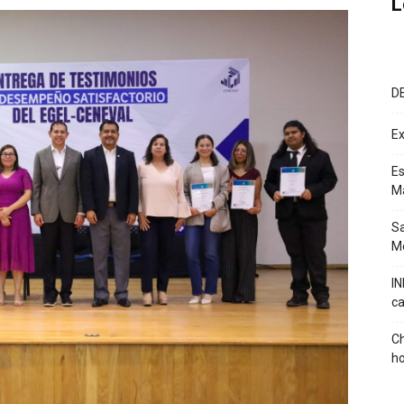
L
D
Ex
Es
M
Sa
Mé
IN
ca
Ch
ho