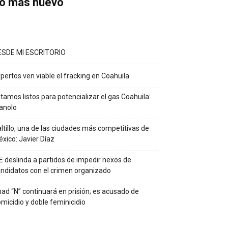
o más nuevo
ESDE MI ESCRITORIO
pertos ven viable el fracking en Coahuila
tamos listos para potencializar el gas Coahuila:
anolo
ltillo, una de las ciudades más competitivas de
xico: Javier Díaz
E deslinda a partidos de impedir nexos de
ndidatos con el crimen organizado
ad “N” continuará en prisión; es acusado de
micidio y doble feminicidio