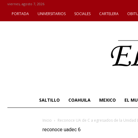
viernes, agosto 7, 2026
PORTADA
UNIVERSITARIOS
SOCIALES
CARTELERA
OBIT
SALTILLO
COAHUILA
MEXICO
EL M
Inicio
Reconoce UA de C a egresados de la Unidad L
reconoce uadec 6