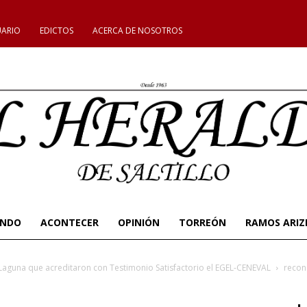
UARIO
EDICTOS
ACERCA DE NOSOTROS
UNDO
ACONTECER
OPINIÓN
TORREÓN
RAMOS ARIZ
aguna que acreditaron con Testimonio Satisfactorio el EGEL-CENEVAL
recon