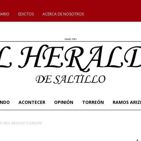
UARIO
EDICTOS
ACERCA DE NOSOTROS
UNDO
ACONTECER
OPINIÓN
TORREÓN
RAMOS ARIZ
 en dos años en Coahuila