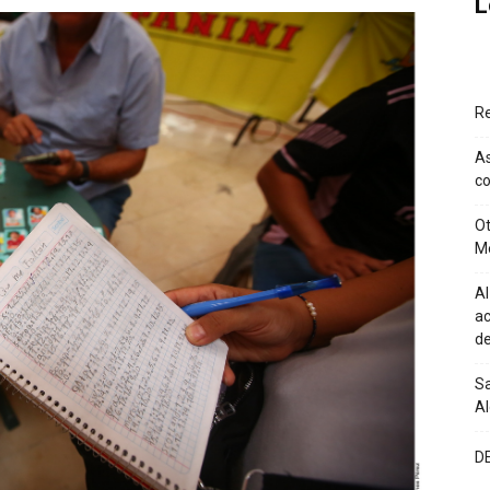
L
Re
As
co
Ot
M
Al
ac
de
Sa
A
D