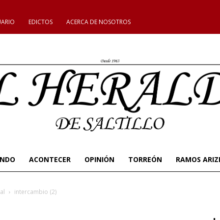
UARIO
EDICTOS
ACERCA DE NOSOTROS
UNDO
ACONTECER
OPINIÓN
TORREÓN
RAMOS ARIZ
al
intercambio (2)