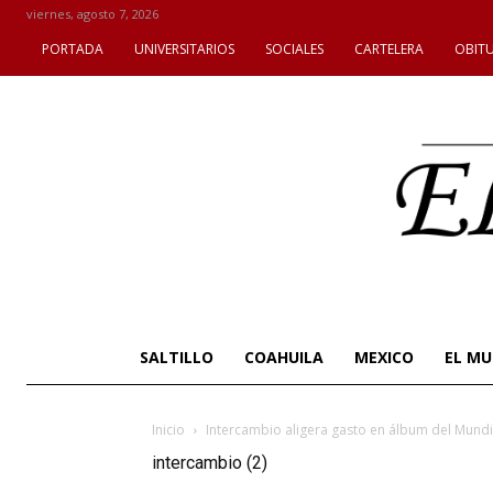
viernes, agosto 7, 2026
PORTADA
UNIVERSITARIOS
SOCIALES
CARTELERA
OBIT
SALTILLO
COAHUILA
MEXICO
EL M
Inicio
Intercambio aligera gasto en álbum del Mundi
intercambio (2)