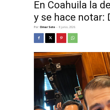
En Coahuila la d
y se hace notar:
Por
Omar Soto
-
8 junio, 2026