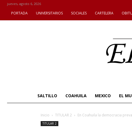
jueves, agosto 6, 2026
PORTADA
UNIVERSITARIOS
SOCIALES
CARTELERA
OBIT
SALTILLO
COAHUILA
MEXICO
EL M
Inicio
TITULAR 2
En Coahuila la democracia preva
TITULAR 2