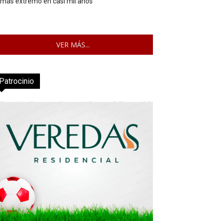
 más extremo en casi mil años
VER MÁS...
Patrocinio