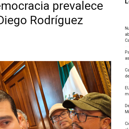
L
emocracia prevalece
 Diego Rodríguez
Nu
ab
C
Pa
a
Ca
de
EU
m
De
Mi
Ci