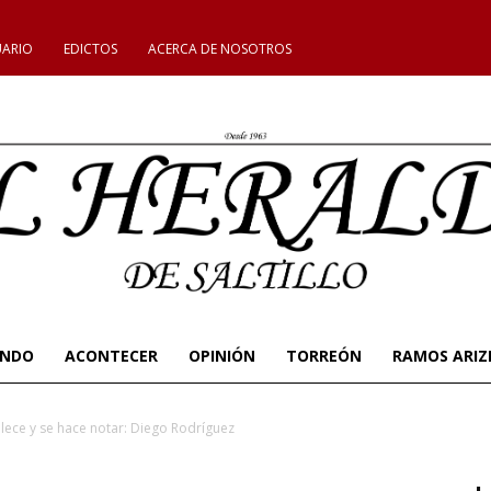
UARIO
EDICTOS
ACERCA DE NOSOTROS
UNDO
ACONTECER
OPINIÓN
TORREÓN
RAMOS ARIZ
lece y se hace notar: Diego Rodríguez