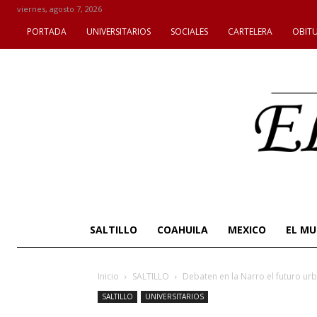
viernes, agosto 7, 2026
PORTADA
UNIVERSITARIOS
SOCIALES
CARTELERA
OBIT
SALTILLO
COAHUILA
MEXICO
EL M
Inicio
SALTILLO
Debaten en la Narro el futuro urba
SALTILLO
UNIVERSITARIOS