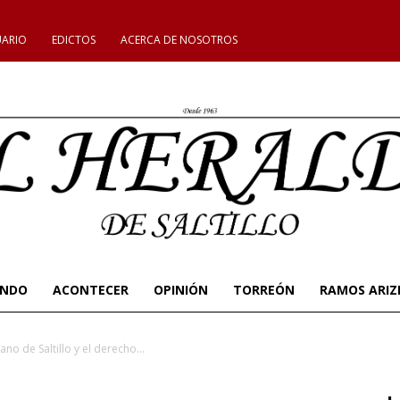
UARIO
EDICTOS
ACERCA DE NOSOTROS
UNDO
ACONTECER
OPINIÓN
TORREÓN
RAMOS ARIZ
no de Saltillo y el derecho...