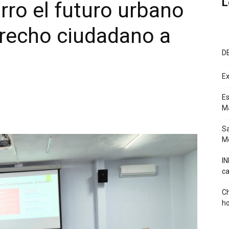
L
rro el futuro urbano
derecho ciudadano a
D
Ex
Es
M
Sa
Mé
IN
ca
Ch
ho