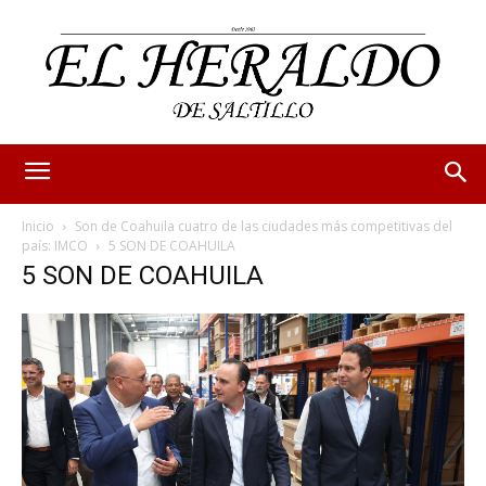
Inicio
Son de Coahuila cuatro de las ciudades más competitivas del
país: IMCO
5 SON DE COAHUILA
5 SON DE COAHUILA